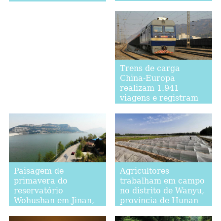
de passagem na
fronteira
Trens de carga
China-Europa
realizam 1.941
viagens e registram
aumento de 15% no
primeiro trimestre
Paisagem de
Agricultores
primavera do
trabalham em campo
reservatório
no distrito de Wanyu,
Wohushan em Jinan,
província de Hunan
província de
Shandong