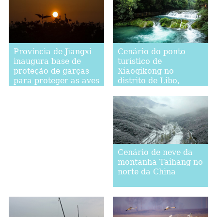
Cenário do ponto
Província de Jiangxi
turístico de
inaugura base de
Xiaoqikong no
proteção de garças
distrito de Libo,
para proteger as aves
província de Guizhou
migratórias
Cenário de neve da
montanha Taihang no
norte da China