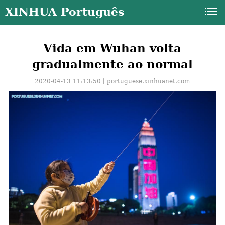
XINHUA Português
Vida em Wuhan volta
gradualmente ao normal
2020-04-13 11:13:50丨
portuguese.xinhuanet.com
a