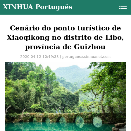
XINHUA Português
Cenário do ponto turístico de
Xiaoqikong no distrito de Libo,
província de Guizhou
2020-04-12 10:49:33丨
portuguese.xinhuanet.com
a