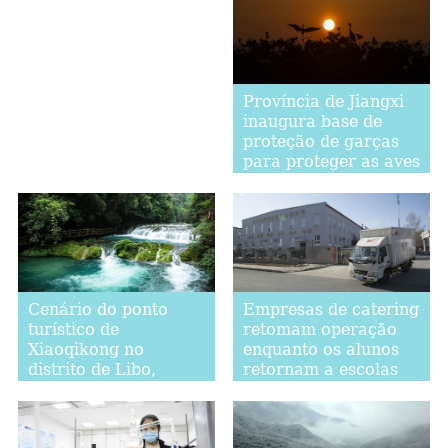
Província de Jiangxi
inaugura base de
proteção de garças
para proteger as aves
migratórias
Cenário do ponto
Empresas de catering
turístico de
retomam operação
Xiaoqikong no
enquanto os alunos
distrito de Libo,
retornam a escolas
província de Guizhou
em Harbin