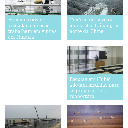
Cenário de neve da
Funcionários de
montanha Taihang no
vinícolas chinesas
norte da China
trabalham em vinhas
em Ningxia
Escolas em Hubei
adotam medidas para
se prepararem à
reabertura