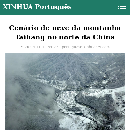
XINHUA Português
Cenário de neve da montanha
Taihang no norte da China
2020-04-11 14:54:27丨
portuguese.xinhuanet.com
a