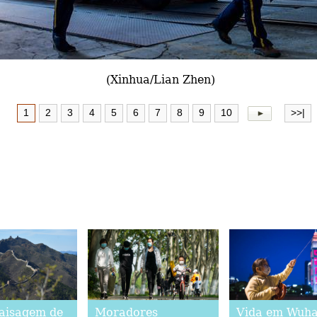
(Xinhua/Lian Zhen)
1
2
3
4
5
6
7
8
9
10
>>|
Paisagem de
Moradores
Vida em Wuh