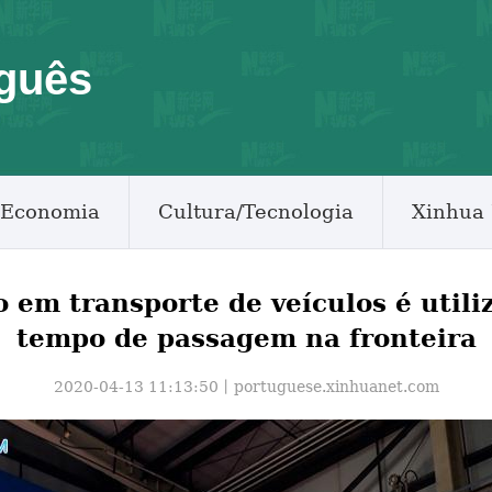
guês
Economia
Cultura/Tecnologia
Xinhua 
 em transporte de veículos é utili
tempo de passagem na fronteira
2020-04-13 11:13:50丨
portuguese.xinhuanet.com