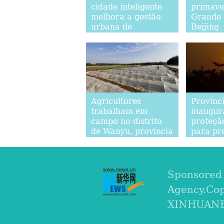
cidade inteligente
primave
melhora a gestão
Grande
urbana de
Beijing
Hangzhou
Agricultores
Provínci
trabalham em
inaugur
campo no distrito
proteçã
de Wanyu, província
para pr
de Hunan
aves mi
Sponsored
Agency.Co
XINHUANET.