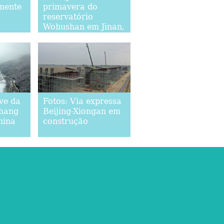
mente
primavera do
reservatório
Wohushan em Jinan,
província de
Shandong
ve da
Fotos: Via expressa
hang
Beijing-Xiongan em
hina
construção