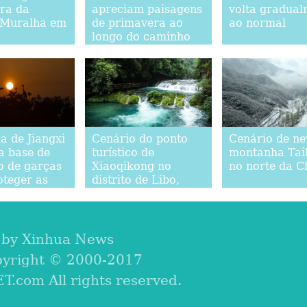
ra da
apreciam paisagens
volta gradual
 Muralha em
de primavera ao
ao normal
longo do caminho
verde do lago
Donghu em Wuhan
a de Jiangxi
Cenário do ponto
Cenário de ne
a base de
turístico de
montanha Tai
o de garças
Xiaoqikong no
no norte da C
oteger as
distrito de Libo,
gratórias
província de
Guizhou
 by Xinhua News
pyright © 2000-2017
com All rights reserved.