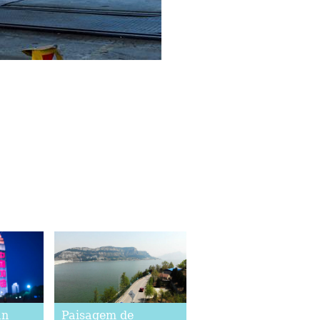
an
Paisagem de