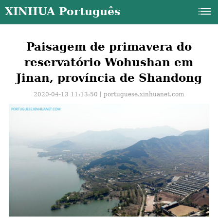
XINHUA Português
Paisagem de primavera do
reservatório Wohushan em
Jinan, província de Shandong
2020-04-13 11:13:50丨
portuguese.xinhuanet.com
a