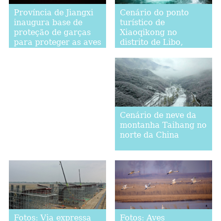
Cenário do ponto
Província de Jiangxi
turístico de
inaugura base de
Xiaoqikong no
proteção de garças
distrito de Libo,
para proteger as aves
província de Guizhou
migratórias
Cenário de neve da
montanha Taihang no
norte da China
Fotos: Via expressa
Fotos: Aves