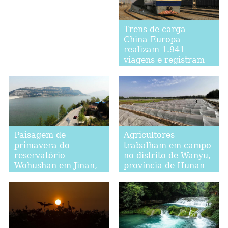
Trens de carga
China-Europa
realizam 1.941
viagens e registram
aumento de 15% no
primeiro trimestre
Paisagem de
Agricultores
primavera do
trabalham em campo
reservatório
no distrito de Wanyu,
Wohushan em Jinan,
província de Hunan
província de
Shandong