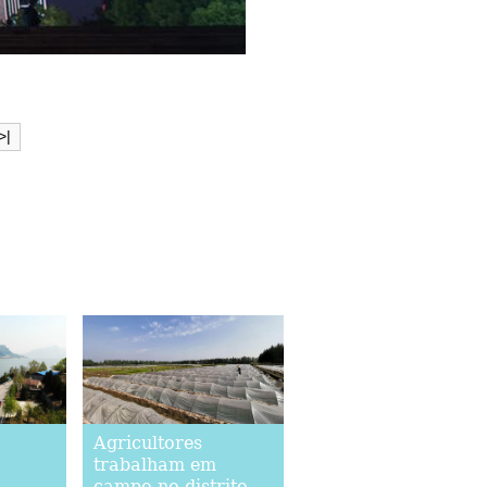
>|
Agricultores
trabalham em
campo no distrito