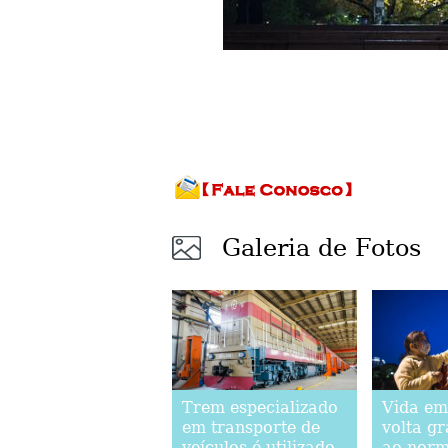
Galeria de Fotos
Trem especializado
Vida e
em transporte de
volta g
veículos é utilizado
ao norm