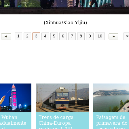
(Xinhua/Xiao Yijiu)
1
2
3
4
5
6
7
8
9
10
>
m Wuhan
Trens de carga
Paisagem de
radualmente
China-Europa
primavera do
al
realizam 1.941
reservatório