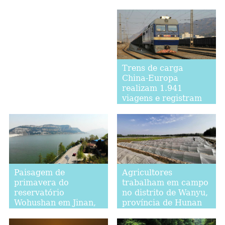
de passagem na
fronteira
Trens de carga
China-Europa
realizam 1.941
viagens e registram
aumento de 15% no
primeiro trimestre
Paisagem de
Agricultores
primavera do
trabalham em campo
reservatório
no distrito de Wanyu,
Wohushan em Jinan,
província de Hunan
província de
Shandong