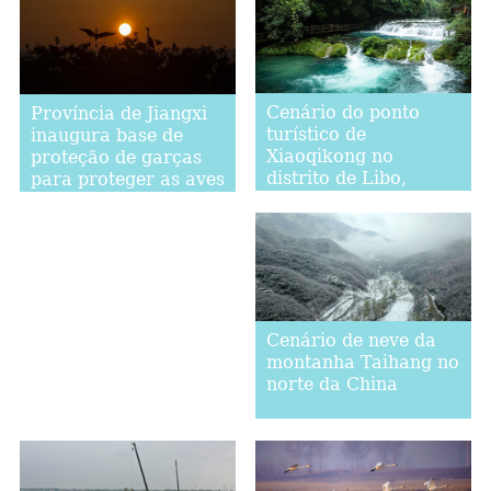
Cenário do ponto
Província de Jiangxi
turístico de
inaugura base de
Xiaoqikong no
proteção de garças
distrito de Libo,
para proteger as aves
província de Guizhou
migratórias
Cenário de neve da
montanha Taihang no
norte da China