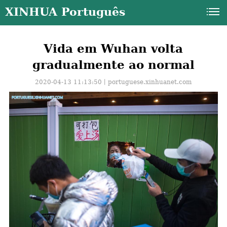
XINHUA Português
Vida em Wuhan volta
gradualmente ao normal
2020-04-13 11:13:50丨
portuguese.xinhuanet.com
a