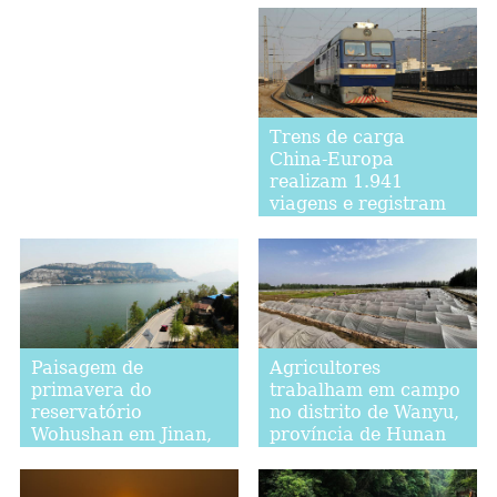
fronteira
Trens de carga
China-Europa
realizam 1.941
viagens e registram
aumento de 15% no
primeiro trimestre
Paisagem de
Agricultores
primavera do
trabalham em campo
reservatório
no distrito de Wanyu,
Wohushan em Jinan,
província de Hunan
província de
Shandong