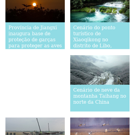
Cenário do ponto
Província de Jiangxi
turístico de
inaugura base de
Xiaoqikong no
proteção de garças
distrito de Libo,
para proteger as aves
província de Guizhou
migratórias
Cenário de neve da
montanha Taihang no
norte da China