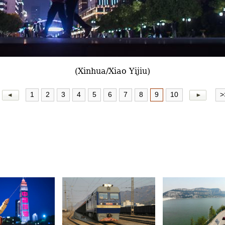
(Xinhua/Xiao Yijiu)
1
2
3
4
5
6
7
8
9
10
>