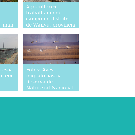
Agricultores
trabalham em
campo no distrito
Jinan,
de Wanyu, província
de Hunan
pressa
Fotos: Aves
an em
migratórias na
Reserva de
Naturezal Nacional
de Momoge,
província de Jilin