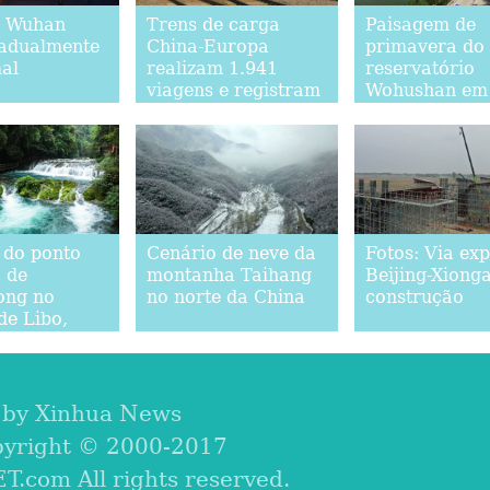
m Wuhan
Trens de carga
Paisagem de
radualmente
China-Europa
primavera do
al
realizam 1.941
reservatório
viagens e registram
Wohushan em 
aumento de 15% no
província de
primeiro trimestre
Shandong
 do ponto
Cenário de neve da
Fotos: Via ex
o de
montanha Taihang
Beijing-Xiong
ong no
no norte da China
construção
 de Libo,
ia de
 by Xinhua News
pyright © 2000-2017
com All rights reserved.