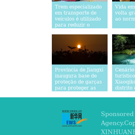
Trem especializado
Vida e
em transporte de
volta g
veículos é utilizado
ao norm
para reduzir o
tempo de passagem
na fronteira
Província de Jiangxi
Cenário
inaugura base de
turístic
proteção de garças
Xiaoqik
para proteger as
distrito
aves migratórias
provínc
Guizhou
Sponsored
Agency.Co
XINHUANET.