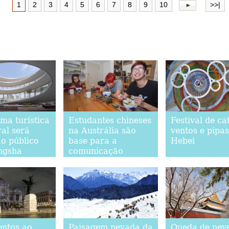
1
2
3
4
5
6
7
8
9
10
>>|
ma turística
Estudantes chineses
Festival de ca
ral será
na Austrália são
ventos e pipa
ao público
base para a
Hebei
ngsha
comunicação
intercultural entre
os dois países
ntos ao
Paisagem nevada da
Queda de nev