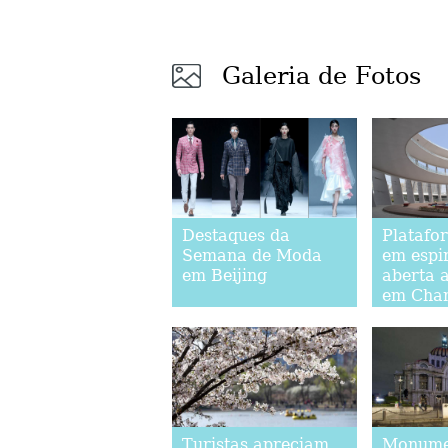
Galeria de Fotos
Destaques da
Platafor
Semana de Moda
em espi
em Beijing
aberta 
em Cha
Turistas apreciam
Monume