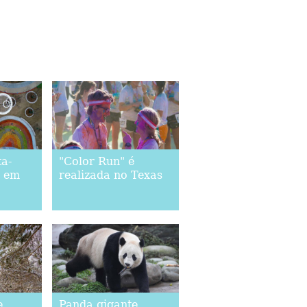
ta-
"Color Run" é
s em
realizada no Texas
e
Panda gigante