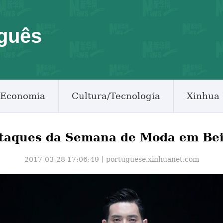
guês
Economia
Cultura/Tecnologia
Xinhua 
taques da Semana de Moda em Bei
2017-03-28 17:06:49丨
portuguese.xinhuanet.com