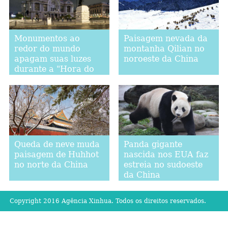
Monumentos ao
Paisagem nevada da
redor do mundo
montanha Qilian no
apagam suas luzes
noroeste da China
durante a "Hora do
Planeta"
Queda de neve muda
Panda gigante
paisagem de Huhhot
nascida nos EUA faz
no norte da China
estreia no sudoeste
da China
Copyright 2016 Agência Xinhua. Todos os direitos reservados.