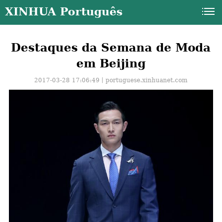
XINHUA Português
Destaques da Semana de Moda
em Beijing
2017-03-28 17:06:49丨
portuguese.xinhuanet.com
a