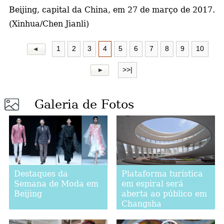
Beijing, capital da China, em 27 de março de 2017.
(Xinhua/Chen Jianli)
1
2
3
4
5
6
7
8
9
10
>>|
Galeria de Fotos
Destaques da
Plataforma turística
Semana de Moda em
em espiral será
Beijing
aberta ao público em
Changsha