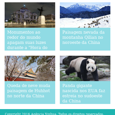
Monumentos ao
Paisagem nevada da
redor do mundo
montanha Qilian no
apagam suas luzes
noroeste da China
durante a "Hora do
Planeta"
Queda de neve muda
Panda gigante
paisagem de Huhhot
nascida nos EUA faz
no norte da China
estreia no sudoeste
da China
Copyright 2016 Agência Xinhua. Todos os direitos reservados.