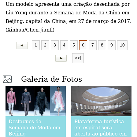
Um modelo apresenta uma criação desenhada por
Liu Yong durante a Semana de Moda da China em
Beijing, capital da China, em 27 de março de 2017.
(Xinhua/Chen Jianli)
1
2
3
4
5
6
7
8
9
10
>>|
Galeria de Fotos
Destaques da
Plataforma turística
Semana de Moda em
em espiral será
Beijing
aberta ao público em