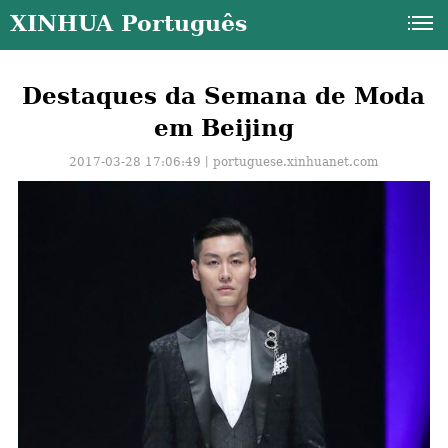
XINHUA Português
Destaques da Semana de Moda
em Beijing
2017-03-28 17:06:49丨
portuguese.xinhuanet.com
a