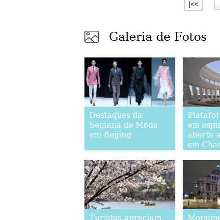
|<<
Galeria de Fotos
Destaques da
Platafor
Semana de Moda
em espi
em Beijing
aberta 
em Cha
Turistas apreciam
Monume