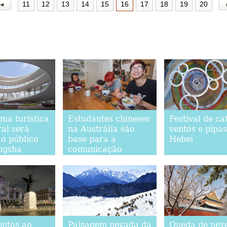
11
12
13
14
15
16
17
18
19
20
ma turística
Estudantes chineses
Festival de ca
ral será
na Austrália são
ventos e pipa
ao público
base para a
Hebei
ngsha
comunicação
intercultural entre
os dois países
ntos ao
Paisagem nevada da
Queda de nev