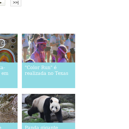
>>|
ta-
"Color Run" é
s em
realizada no Texas
e
Panda gigante