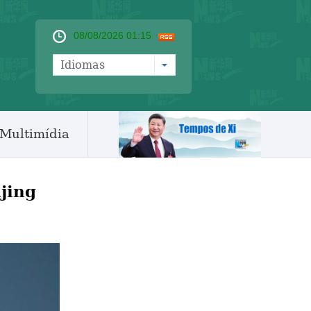
08/08/2026 01:15
Idiomas
Multimídia
jing