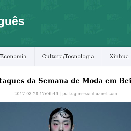
guês
Economia
Cultura/Tecnologia
Xinhua 
taques da Semana de Moda em Bei
2017-03-28 17:06:49丨
portuguese.xinhuanet.com