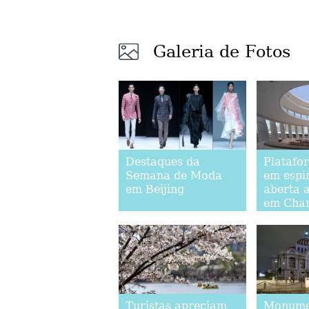
Galeria de Fotos
Destaques da
Platafor
Semana de Moda
em espi
em Beijing
aberta 
em Cha
Turistas apreciam
Monume