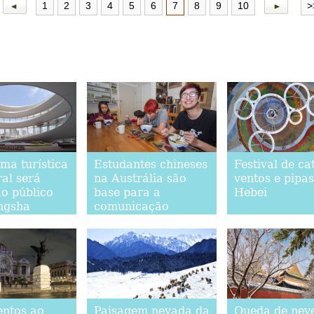
1
2
3
4
5
6
7
8
9
10
>
ma turística
Estudantes chineses
Festival de ca
ral será
na Austrália são
ventos e pipa
ao público
base para a
Hebei
ngsha
comunicação
intercultural entre
os dois países
ntos ao
Paisagem nevada da
Queda de nev