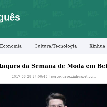
guês
Economia
Cultura/Tecnologia
Xinhua 
taques da Semana de Moda em Bei
2017-03-28 17:06:49丨
portuguese.xinhuanet.com