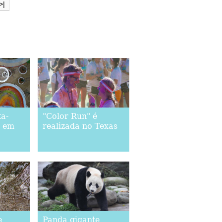
>|
ta-
"Color Run" é
s em
realizada no Texas
e
Panda gigante