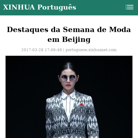
XINHUA Português
Destaques da Semana de Moda
em Beijing
2017-03-28 17:06:49丨
portuguese.xinhuanet.com
a