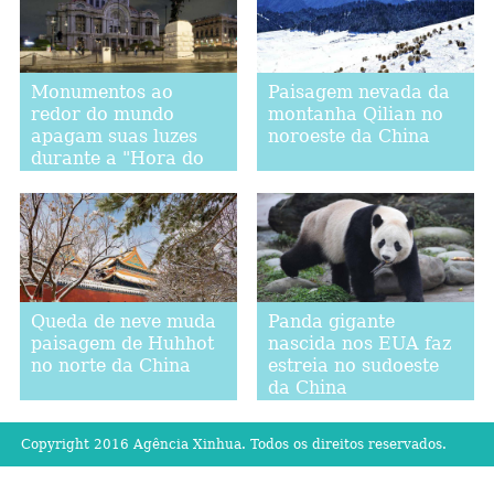
Monumentos ao
Paisagem nevada da
redor do mundo
montanha Qilian no
apagam suas luzes
noroeste da China
durante a "Hora do
Planeta"
Queda de neve muda
Panda gigante
paisagem de Huhhot
nascida nos EUA faz
no norte da China
estreia no sudoeste
da China
Copyright 2016 Agência Xinhua. Todos os direitos reservados.