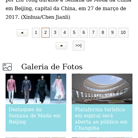
em Beijing, capital da China, em 27 de março de
2017. (Xinhua/Chen Jianli)
1
2
3
4
5
6
7
8
9
10
>>|
Galeria de Fotos
Destaques da
Plataforma turística
Semana de Moda em
em espiral será
Beijing
aberta ao público em
Changsha