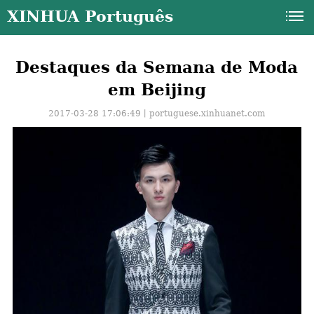
XINHUA Português
Destaques da Semana de Moda
em Beijing
2017-03-28 17:06:49丨
portuguese.xinhuanet.com
a