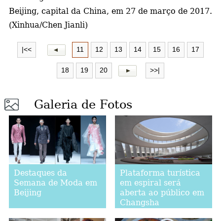
Beijing, capital da China, em 27 de março de 2017.
(Xinhua/Chen Jianli)
|<<
11
12
13
14
15
16
17
18
19
20
>>|
Galeria de Fotos
Destaques da
Plataforma turística
Semana de Moda em
em espiral será
Beijing
aberta ao público em
Changsha