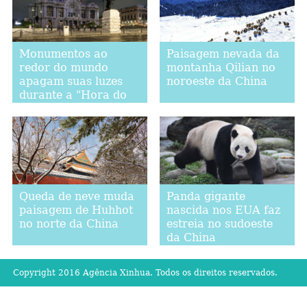
Monumentos ao
Paisagem nevada da
redor do mundo
montanha Qilian no
apagam suas luzes
noroeste da China
durante a "Hora do
Planeta"
Queda de neve muda
Panda gigante
paisagem de Huhhot
nascida nos EUA faz
no norte da China
estreia no sudoeste
da China
Copyright 2016 Agência Xinhua. Todos os direitos reservados.