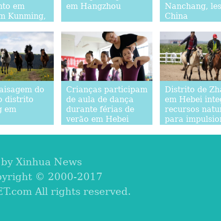
nto em
em Hangzhou
Nanchang, les
m Kunming,
China
e da China
paisagem do
Crianças participam
Distrito de Z
 distrito
de aula de dança
em Hebei inte
g em
durante férias de
recursos natu
verão em Hebei
para impulsio
indústria do 
 by Xinhua News
pyright © 2000-2017
com All rights reserved.