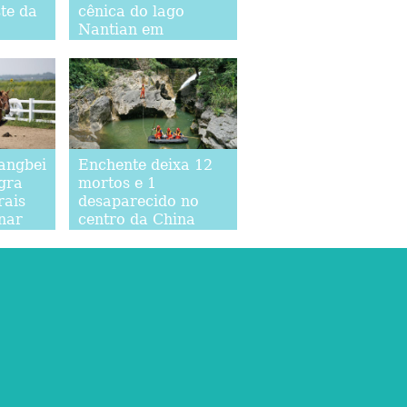
te da
cênica do lago
Nantian em
Chongqing
hangbei
Enchente deixa 12
gra
mortos e 1
rais
desaparecido no
nar
centro da China
turismo