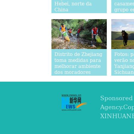
Hebei, norte da
casame
China
grupo e
sudoest
Distrito de Zhejiang
Fotos: 
toma medidas para
verão no
melhorar ambiente
Yanjian
dos moradores
Sichuan
Sponsored
Agency.Co
XINHUANET.