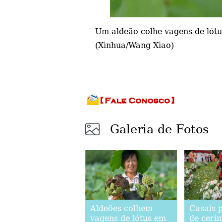
Um aldeão colhe vagens de lótus
(Xinhua/Wang Xiao)
Galeria de Fotos
Aldeões colhem
Casais 
vagens de lótus em
de ceri