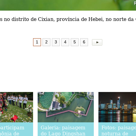
 no distrito de Cixian, província de Hebei, no norte da
1
2
3
4
5
6
participam
Galeria: paisagem
Fotos: paisag
mônia de
do Lago Dingshan
noturna de