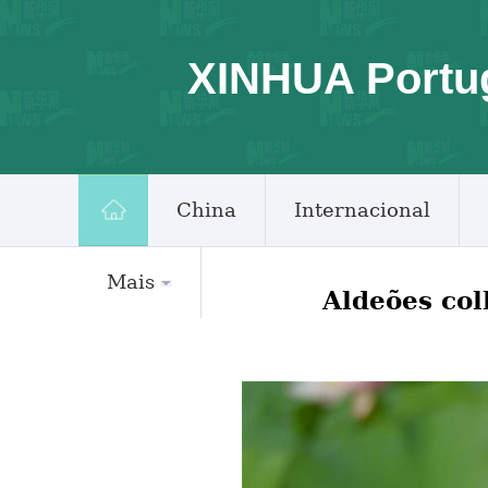
XINHUA Portu
China
Internacional
Mais
Aldeões col