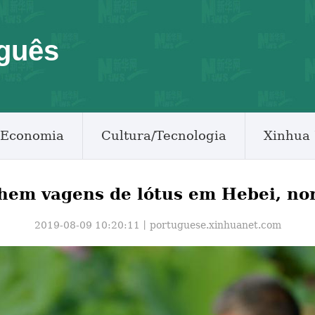
guês
Economia
Cultura/Tecnologia
Xinhua 
hem vagens de lótus em Hebei, no
2019-08-09 10:20:11丨
portuguese.xinhuanet.com