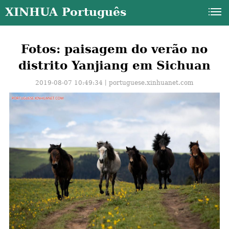
XINHUA Português
Fotos: paisagem do verão no
distrito Yanjiang em Sichuan
2019-08-07 10:49:34丨
portuguese.xinhuanet.com
a