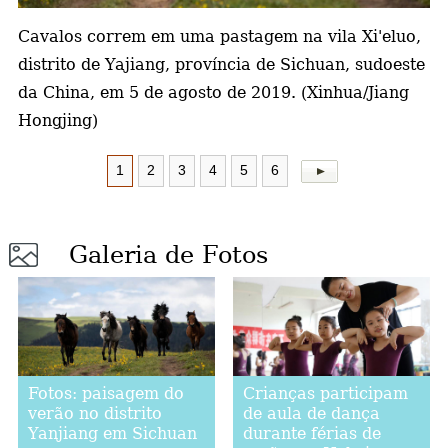
Cavalos correm em uma pastagem na vila Xi'eluo,
a
distrito de Yajiang, província de Sichuan, sudoeste
da China, em 5 de agosto de 2019. (Xinhua/Jiang
Hongjing)
1
2
3
4
5
6
Galeria de Fotos
Fotos: paisagem do
Crianças participam
verão no distrito
de aula de dança
Yanjiang em Sichuan
durante férias de