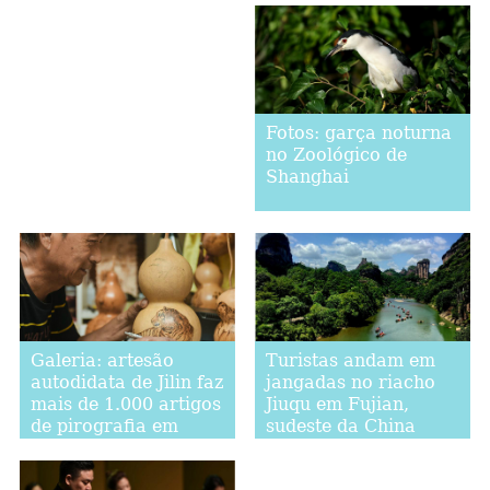
Fotos: garça noturna
no Zoológico de
Shanghai
Galeria: artesão
Turistas andam em
autodidata de Jilin faz
jangadas no riacho
mais de 1.000 artigos
Jiuqu em Fujian,
de pirografia em
sudeste da China
cabaça