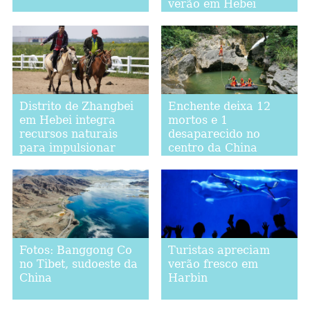
verão em Hebei
Distrito de Zhangbei
Enchente deixa 12
em Hebei integra
mortos e 1
recursos naturais
desaparecido no
para impulsionar
centro da China
indústria do turismo
Turistas apreciam
Fotos: Banggong Co
verão fresco em
no Tibet, sudoeste da
Harbin
China