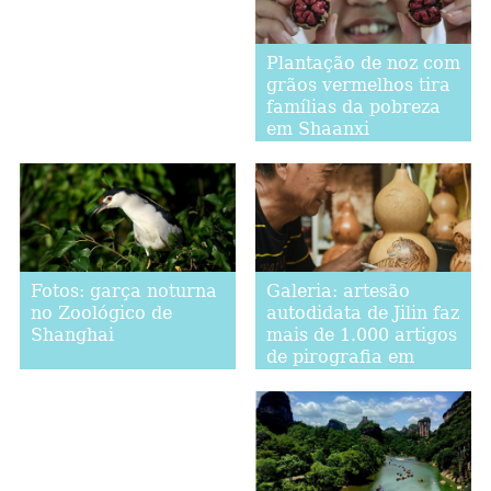
Plantação de noz com
grãos vermelhos tira
famílias da pobreza
em Shaanxi
Galeria: artesão
Fotos: garça noturna
autodidata de Jilin faz
no Zoológico de
mais de 1.000 artigos
Shanghai
de pirografia em
cabaça