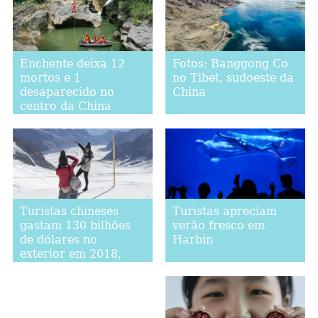
Enchente deixa 12
Fotos: Banggong Co
mortos e 1
no Tibet, sudoeste da
desaparecido no
China
centro da China
Turistas apreciam
Turistas chineses
verão fresco em
gastam 130 bilhões
Harbin
de dólares no
exterior em 2018,
segundo relatório