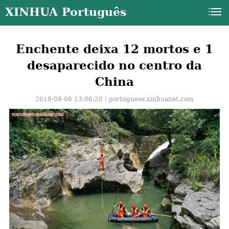
XINHUA Português
Enchente deixa 12 mortos e 1
desaparecido no centro da
China
2019-08-06 13:06:20丨
portuguese.xinhuanet.com
a