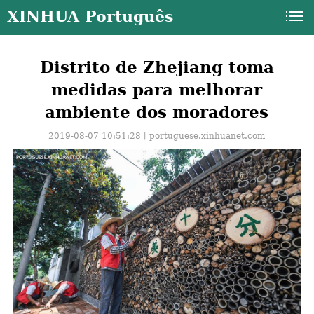
XINHUA Português
Distrito de Zhejiang toma
medidas para melhorar
ambiente dos moradores
2019-08-07 10:51:28丨
portuguese.xinhuanet.com
a