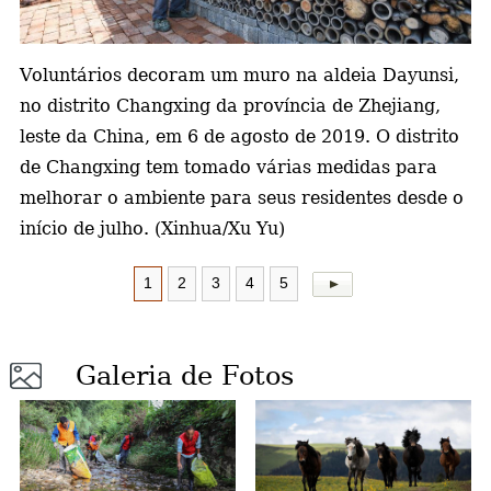
a
Voluntários decoram um muro na aldeia Dayunsi,
no distrito Changxing da província de Zhejiang,
leste da China, em 6 de agosto de 2019. O distrito
de Changxing tem tomado várias medidas para
melhorar o ambiente para seus residentes desde o
início de julho. (Xinhua/Xu Yu)
1
2
3
4
5
Galeria de Fotos