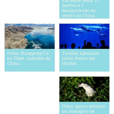
Enchente deixa 12
mortos e 1
desaparecido no
centro da China
Turistas apreciam
Fotos: Banggong Co
verão fresco em
no Tibet, sudoeste da
Harbin
China
Fotos: garça noturna
no Zoológico de