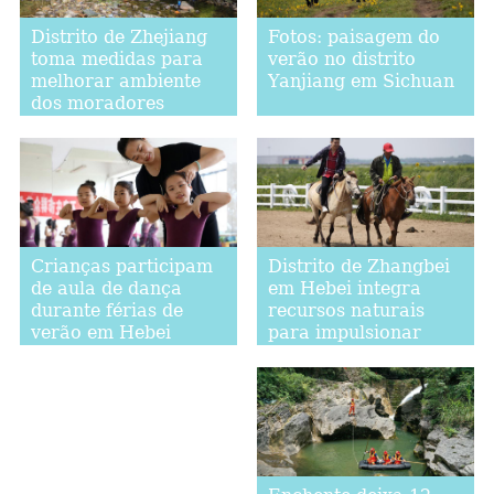
Distrito de Zhejiang
Fotos: paisagem do
toma medidas para
verão no distrito
melhorar ambiente
Yanjiang em Sichuan
dos moradores
Distrito de Zhangbei
Crianças participam
em Hebei integra
de aula de dança
recursos naturais
durante férias de
para impulsionar
verão em Hebei
indústria do turismo