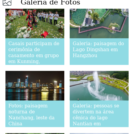
Galeria de Fotos
Casais participam de
Galeria: paisagem do
cerimônia de
Lago Dingshan em
casamento em grupo
Hangzhou
em Kunming,
sudoeste da China
Fotos: paisagem
Galeria: pessoas se
noturna de
divertem na área
Nanchang, leste da
cênica do lago
China
Nantian em
Chongqing