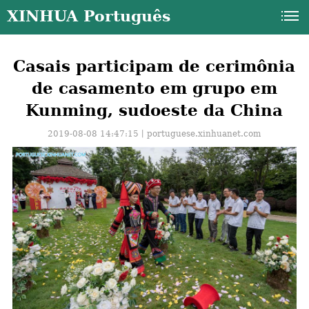
XINHUA Português
Casais participam de cerimônia
de casamento em grupo em
Kunming, sudoeste da China
2019-08-08 14:47:15丨
portuguese.xinhuanet.com
a