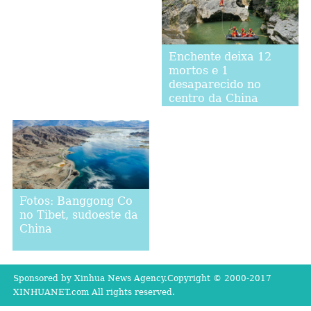
Enchente deixa 12
mortos e 1
desaparecido no
centro da China
Fotos: Banggong Co
no Tibet, sudoeste da
China
Sponsored by Xinhua News Agency.Copyright © 2000-2017
XINHUANET.com All rights reserved.