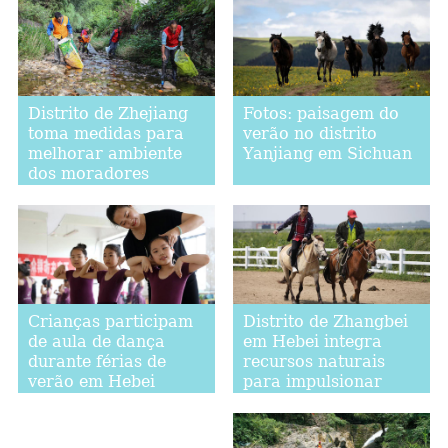
Distrito de Zhejiang
Fotos: paisagem do
toma medidas para
verão no distrito
melhorar ambiente
Yanjiang em Sichuan
dos moradores
Distrito de Zhangbei
Crianças participam
em Hebei integra
de aula de dança
recursos naturais
durante férias de
para impulsionar
verão em Hebei
indústria do turismo