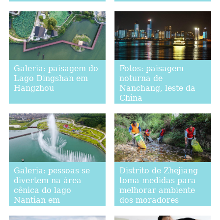
sudoeste da China
Galeria: paisagem do
Fotos: paisagem
Lago Dingshan em
noturna de
Hangzhou
Nanchang, leste da
China
Galeria: pessoas se
Distrito de Zhejiang
divertem na área
toma medidas para
cênica do lago
melhorar ambiente
Nantian em
dos moradores
Chongqing