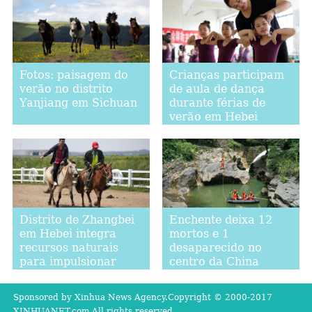
Fotos: paisagem do
Crianças participam
verão no distrito
de aula de dança
Yanjiang em Sichuan
durante férias de
verão em Hebei
Distrito de Zhangbei
Enchente deixa 12
em Hebei integra
mortos e 1
recursos naturais
desaparecido no
para impulsionar
centro da China
indústria do turismo
Sponsored by Xinhua News Agency.Copyright © 2000-2017
XINHUANET.com All rights reserved.