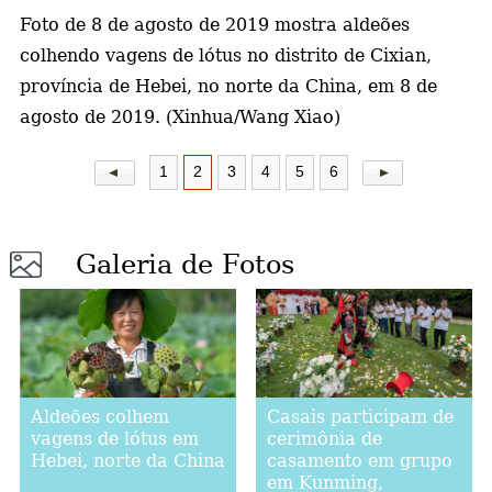
Foto de 8 de agosto de 2019 mostra aldeões
a
colhendo
vagens de lótus no distrito de Cixian,
província de Hebei, no norte da China, em 8 de
agosto de 2019. (Xinhua/Wang Xiao)
1
2
3
4
5
6
Galeria de Fotos
Aldeões colhem
Casais participam de
vagens de lótus em
cerimônia de
Hebei, norte da China
casamento em grupo
em Kunming,