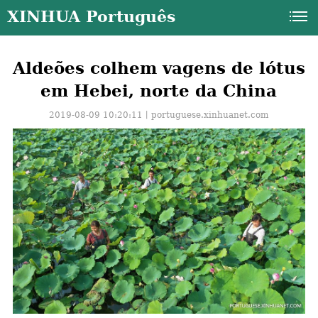
XINHUA Português
Aldeões colhem vagens de lótus
em Hebei, norte da China
2019-08-09 10:20:11丨
portuguese.xinhuanet.com
a