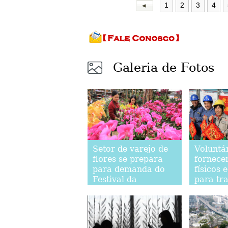
1
2
3
4
Galeria de Fotos
Setor de varejo de
Voluntár
flores se prepara
fornece
para demanda do
físicos 
Festival da
para tr
Primavera
migrant