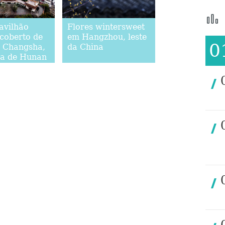
avilhão
Flores wintersweet
 coberto de
em Hangzhou, leste
0
 Changsha,
da China
ia de Hunan