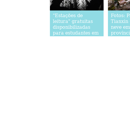
"Estações de
Fotos: P
leitura" gratuitas
Tianxin
disponibilizadas
neve em
para estudantes em
provínc
Lanzhou, noroeste
da China