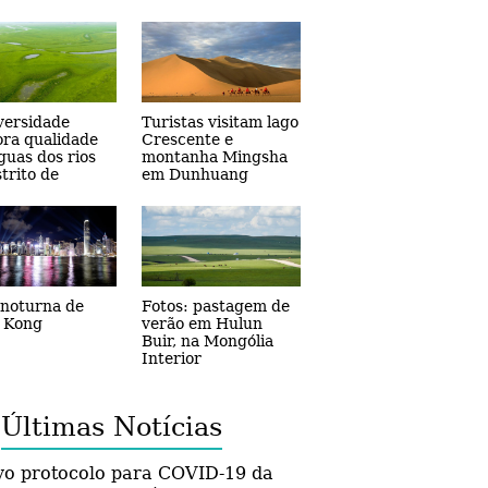
jetos de revitalização rural em
Guizhou
versidade
Turistas visitam lago
ra qualidade
Crescente e
guas dos rios
montanha Mingsha
strito de
em Dunhuang
ai, na provincia
in
 noturna de
Fotos: pastagem de
 Kong
verão em Hulun
Buir, na Mongólia
Interior
Últimas Notícias
o protocolo para COVID-19 da