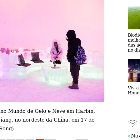
pro
Biodi
melho
das á
no di
Zhenl
de Jil
Vista
Hong
o no Mundo de Gelo e Neve em Harbin,
jiang, no nordeste da China, em 17 de
 Song)
Nov