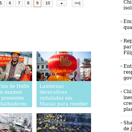
Chi
5
6
7
8
9
10
>>|
iso
Emp
qua
Rep
par
Fil
Ent
res
gov
ios de Hefei
Lanternas
Chi
m exames
decorativas
ine
e presentes
instaladas em
cre
abalhadores
Macau para receber
pla
es
Ano Novo Chinês
Sha
de 