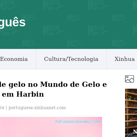
guês
Economia
Cultura/Tecnologia
Xinhua 
de gelo no Mundo de Gelo e
 em Harbin
:04丨
portuguese.xinhuanet.com
N