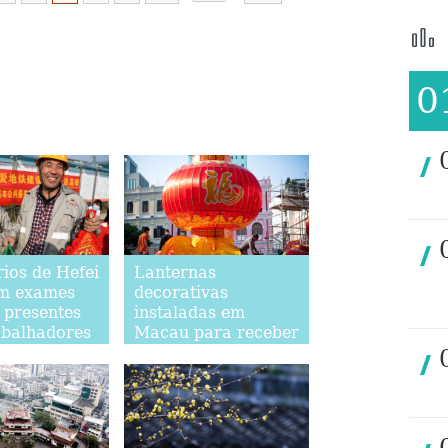
0
ios de Hefei
Lanternas
m exames
decorativas
e presentes
instaladas em
abalhadores
Macau para receber
es
Ano Novo Chinês