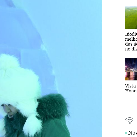
pro
Biodi
melho
das á
no di
Zhenl
de Jil
Vista
Hong
Nov