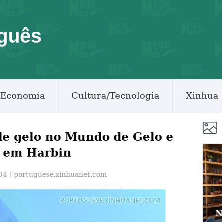
guês
Economia
Cultura/Tecnologia
Xinhua 
de gelo no Mundo de Gelo e
 em Harbin
:04丨
portuguese.xinhuanet.com
N