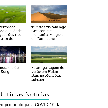
jetos de revitalização rural em
Guizhou
versidade
Turistas visitam lago
ra qualidade
Crescente e
guas dos rios
montanha Mingsha
strito de
em Dunhuang
ai, na provincia
in
 noturna de
Fotos: pastagem de
 Kong
verão em Hulun
Buir, na Mongólia
Interior
Últimas Notícias
o protocolo para COVID-19 da