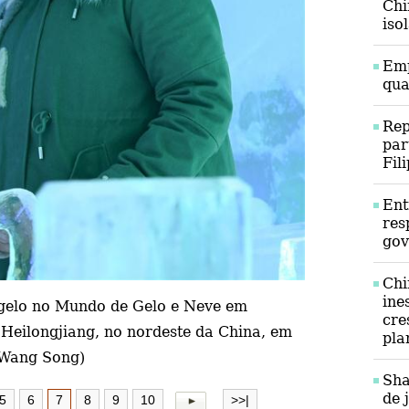
Chi
iso
Emp
qua
Rep
par
Fil
Ent
res
gov
Chi
ine
 gelo no Mundo de Gelo e Neve em
cre
 Heilongjiang, no nordeste da China, em
pla
/Wang Song)
Sha
de 
5
6
7
8
9
10
>>|