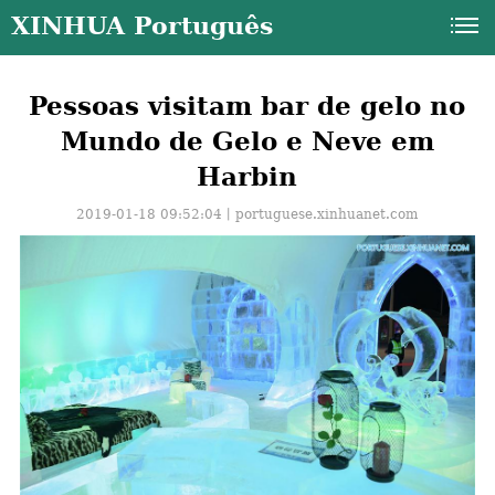
XINHUA Português
Pessoas visitam bar de gelo no
Mundo de Gelo e Neve em
Harbin
2019-01-18 09:52:04丨
portuguese.xinhuanet.com
a