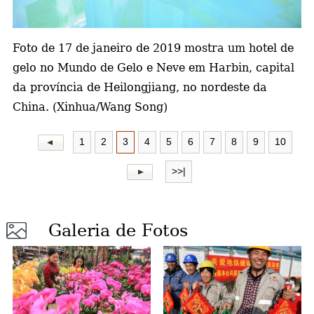
a
Foto de 17 de janeiro de 2019 mostra um hotel de
gelo no Mundo de Gelo e Neve em Harbin, capital
da província de Heilongjiang, no nordeste da
China. (Xinhua/Wang Song)
1
2
3
4
5
6
7
8
9
10
>>|
Galeria de Fotos