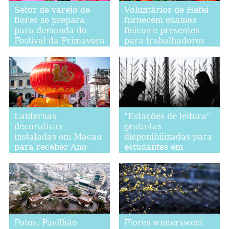
Setor de varejo de
Voluntários de Hefei
flores se prepara
fornecem exames
para demanda do
físicos e presentes
Festival da Primavera
para trabalhadores
migrantes
Lanternas
"Estações de leitura"
decorativas
gratuitas
instaladas em Macau
disponibilizadas para
para receber Ano
estudantes em
Novo Chinês
Lanzhou, noroeste da
China
Fotos: Pavilhão
Flores wintersweet