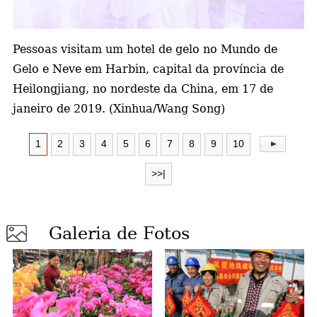
a
Pessoas visitam um hotel de gelo no Mundo de
Gelo e Neve em Harbin, capital da província de
Heilongjiang, no nordeste da China, em 17 de
janeiro de 2019. (Xinhua/Wang Song)
1
2
3
4
5
6
7
8
9
10
>>|
Galeria de Fotos