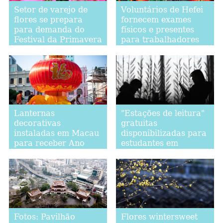
Setor de varejo de
Voluntários de Hefei
flores se prepara
fornecem exames
para demanda do
físicos e presentes
Festival da Primavera
para trabalhadores
migrantes
Lanternas
"Estações de leitura"
decorativas
gratuitas
instaladas em Macau
disponibilizadas para
para receber Ano
estudantes em
Novo Chinês
Lanzhou, noroeste da
China
Fotos: Pavilhão
Flores wintersweet