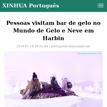
XINHUA Português
Pessoas visitam bar de gelo no
Mundo de Gelo e Neve em
Harbin
2019-01-18 09:52:04丨
portuguese.xinhuanet.com
a