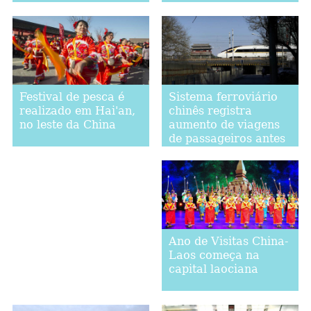
Harbin, Heilongjiang
da China
Sistema ferroviário
Festival de pesca é
chinês registra
realizado em Hai'an,
aumento de viagens
no leste da China
de passageiros antes
do Festival da
Primavera
Ano de Visitas China-
Laos começa na
capital laociana