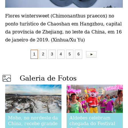
a
Flores wintersweet (Chimonanthus praecox) no
ponto turístico de Chaoshan em Hangzhou, capital
da província de Zhejiang, no leste da China, em 16
de janeiro de 2019. (Xinhua/Xu Yu)
1
2
3
4
5
6
Galeria de Fotos
Aldeões celebram
Mohe, no nordeste da
chegada do Festival
China, recebe grande