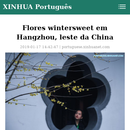
XINHUA Português
Flores wintersweet em
Hangzhou, leste da China
2019-01-17 14:42:47丨
portuguese.xinhuanet.com
a