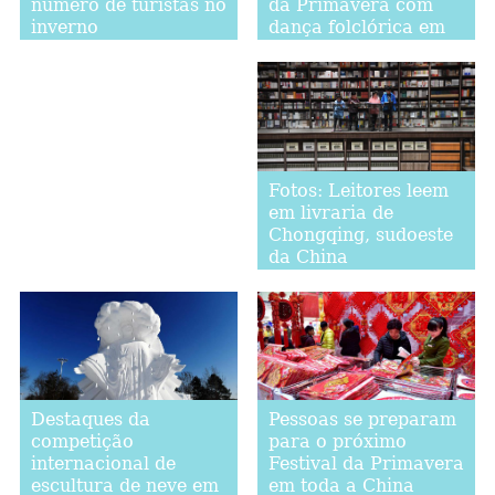
da Primavera com
número de turistas no
dança folclórica em
inverno
Shandong
Fotos: Leitores leem
em livraria de
Chongqing, sudoeste
da China
Destaques da
Pessoas se preparam
competição
para o próximo
internacional de
Festival da Primavera
escultura de neve em
em toda a China