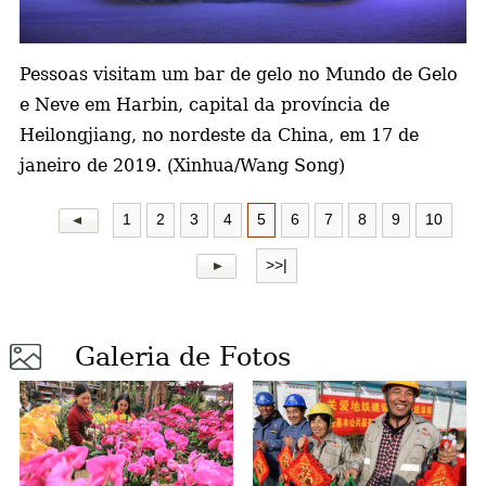
a
Pessoas visitam um bar de gelo no Mundo de Gelo
e Neve em Harbin, capital da província de
Heilongjiang, no nordeste da China, em 17 de
janeiro de 2019. (Xinhua/Wang Song)
1
2
3
4
5
6
7
8
9
10
>>|
Galeria de Fotos