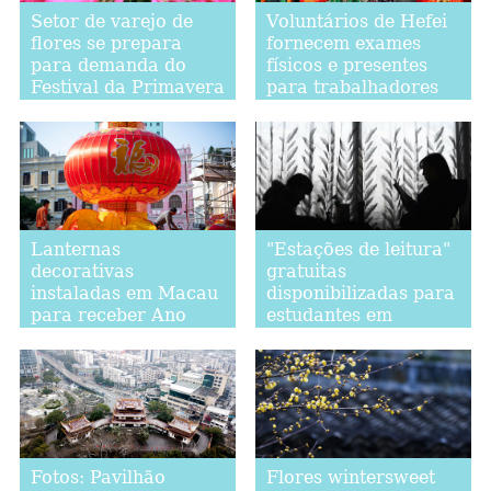
Setor de varejo de
Voluntários de Hefei
flores se prepara
fornecem exames
para demanda do
físicos e presentes
Festival da Primavera
para trabalhadores
migrantes
Lanternas
"Estações de leitura"
decorativas
gratuitas
instaladas em Macau
disponibilizadas para
para receber Ano
estudantes em
Novo Chinês
Lanzhou, noroeste da
China
Fotos: Pavilhão
Flores wintersweet