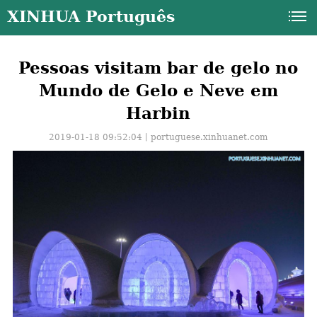
XINHUA Português
Pessoas visitam bar de gelo no
Mundo de Gelo e Neve em
Harbin
2019-01-18 09:52:04丨
portuguese.xinhuanet.com
a