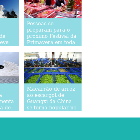
Pessoas se
preparam para o
 de
próximo Festival da
neve
Primavera em toda
a China
da
Macarrão de arroz
a
ao escargot de
menta
Guangxi da China
a de
se torna popular no
mercado global