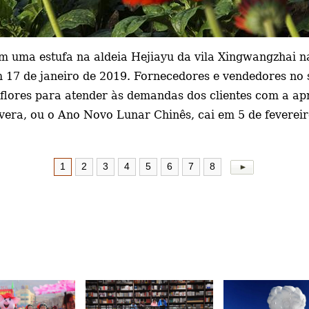
em uma estufa na aldeia Hejiayu da vila Xingwangzhai n
m 17 de janeiro de 2019. Fornecedores e vendedores no s
flores para atender às demandas dos clientes com a ap
vera, ou o Ano Novo Lunar Chinês, cai em 5 de fevereir
1
2
3
4
5
6
7
8