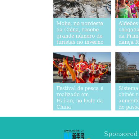
Mohe, no nordeste
Aldeões
da China, recebe
chegada
grande número de
da Prim
turistas no inverno
dança f
Shando
Festival de pesca é
Sistema
realizado em
chinês r
Hai'an, no leste da
aumento
China
de pass
antes do
Primav
Sponsored