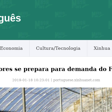
guês
Economia
Cultura/Tecnologia
Xinhua 
lores se prepara para demanda do 
2019-01-18 10:23:01丨
portuguese.xinhuanet.com