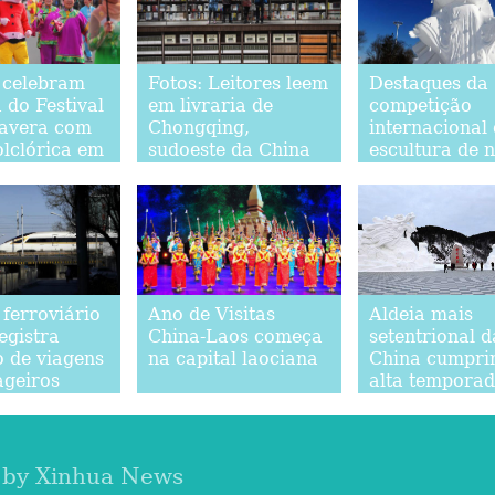
 celebram
Fotos: Leitores leem
Destaques da
 do Festival
em livraria de
competição
avera com
Chongqing,
internacional
olclórica em
sudoeste da China
escultura de 
ng
em Harbin,
Heilongjiang 
China
 ferroviário
Ano de Visitas
Aldeia mais
egistra
China-Laos começa
setentrional d
 de viagens
na capital laociana
China cumpri
ageiros
alta temporad
 Festival da
turismo
era
 by Xinhua News