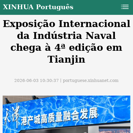
XINHUA Português
Exposição Internacional
da Indústria Naval
chega à 4ª edição em
Tianjin
a
2026-06-03 10:30:37丨
portuguese.xinhuanet.com