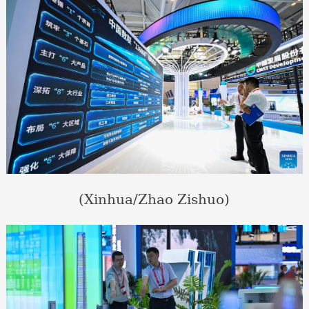
(Xinhua/Zhao Zishuo)