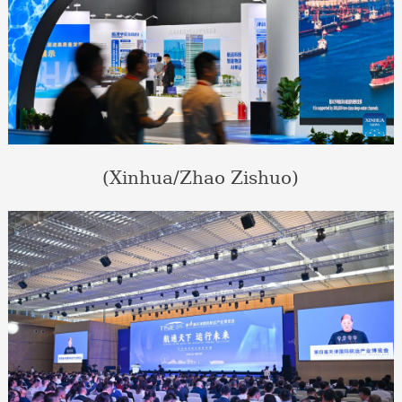
(Xinhua/Zhao Zishuo)