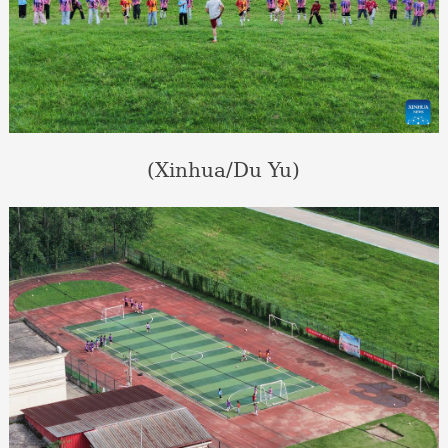
(Xinhua/Du Yu)