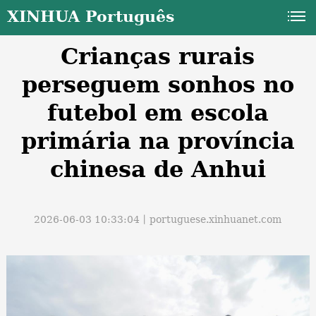
XINHUA Português
Crianças rurais
perseguem sonhos no
futebol em escola
primária na província
a
chinesa de Anhui
2026-06-03 10:33:04丨
portuguese.xinhuanet.com