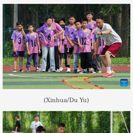
(Xinhua/Du Yu)