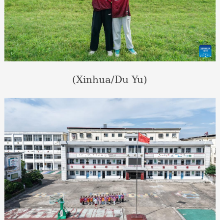
(Xinhua/Du Yu)