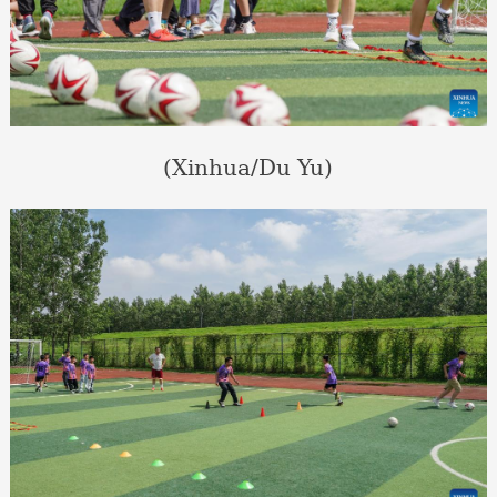
(Xinhua/Du Yu)