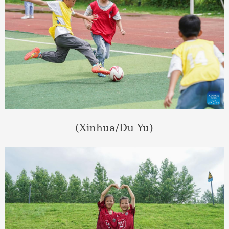
(Xinhua/Du Yu)