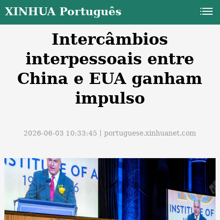
XINHUA Português
Intercâmbios
interpessoais entre
China e EUA ganham
impulso
a
2026-06-03 10:33:45丨
portuguese.xinhuanet.com