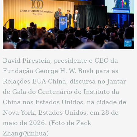
David Firestein, presidente e CEO da
Fundação George H. W. Bush para as
Relações EUA-China, discursa no Jantar
de Gala do Centenário do Instituto da
China nos Estados Unidos, na cidade de
Nova York, Estados Unidos, em 28 de
maio de 2026. (Foto de Zack
Zhang/Xinhua)