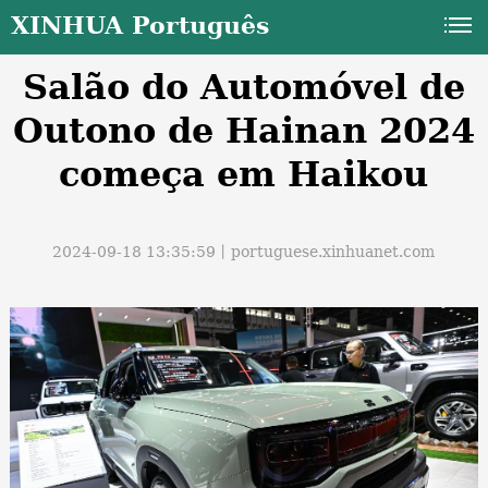
XINHUA Português
Salão do Automóvel de
Outono de Hainan 2024
começa em Haikou
a
2024-09-18 13:35:59丨
portuguese.xinhuanet.com