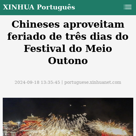
XINHUA Português
Chineses aproveitam
feriado de três dias do
Festival do Meio
Outono
a
2024-09-18 13:35:45丨
portuguese.xinhuanet.com