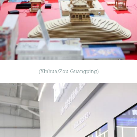
(Xinhua/Zou Guangping)