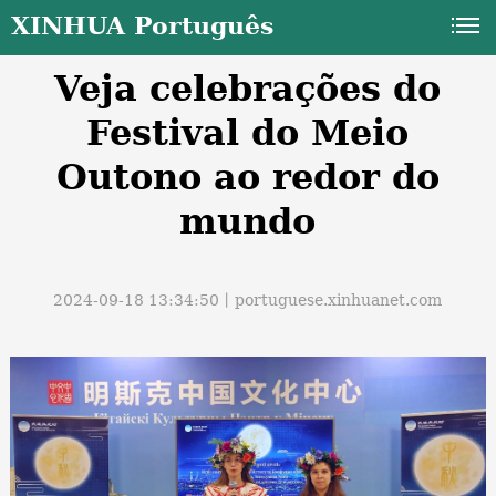
XINHUA Português
Veja celebrações do
Festival do Meio
Outono ao redor do
mundo
a
2024-09-18 13:34:50丨
portuguese.xinhuanet.com