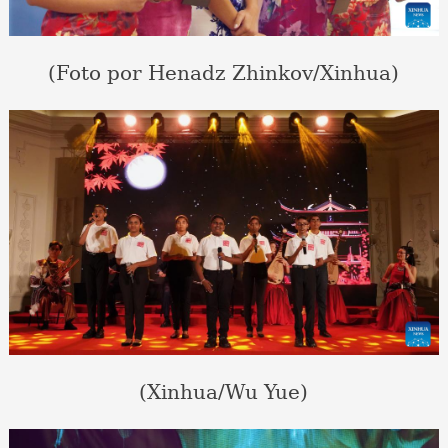
(Foto por Henadz Zhinkov/Xinhua)
(Xinhua/Wu Yue)