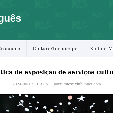
guês
Economia
Cultura/Tecnologia
Xinhua M
tica de exposição de serviços cultu
2024-09-17 11:31:51丨
portuguese.xinhuanet.com