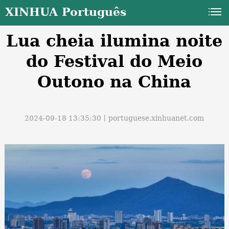
XINHUA Português
Lua cheia ilumina noite
do Festival do Meio
Outono na China
a
2024-09-18 13:35:30丨
portuguese.xinhuanet.com