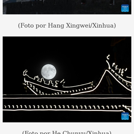
(Foto por Hang Xingwei/Xinhua)
(Foto por He Chunyu/Xinhua)