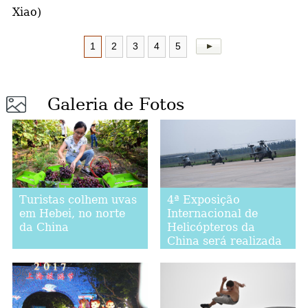
Xiao)
1
2
3
4
5
Galeria de Fotos
Turistas colhem uvas
4ª Exposição
em Hebei, no norte
Internacional de
da China
Helicópteros da
China será realizada
em Tianjin