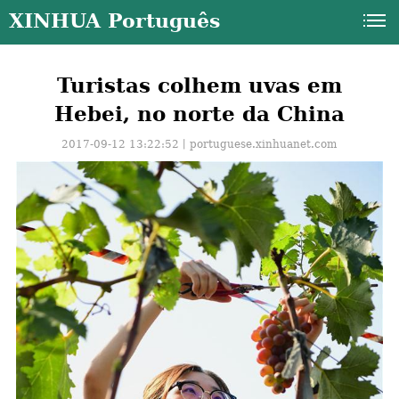
XINHUA Português
Turistas colhem uvas em
Hebei, no norte da China
2017-09-12 13:22:52丨
portuguese.xinhuanet.com
a