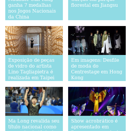
ganha 7 medalhas
florestal em Jiangsu
nos Jogos Nacionais
da China
Exposição de peças
Em imagens: Desfile
de vidro do artista
de moda do
Lino Tagliapietra é
Centrestage em Hong
realizada em Taipei
Kong
Ma Long revalida seu
Show acrobrático é
título nacional como
apresentado em