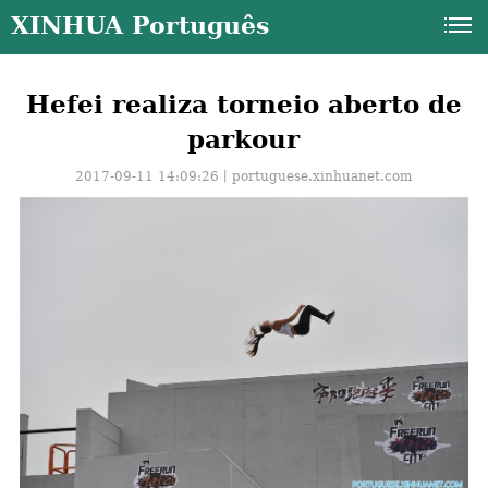
XINHUA Português
Hefei realiza torneio aberto de
parkour
2017-09-11 14:09:26丨
portuguese.xinhuanet.com
a