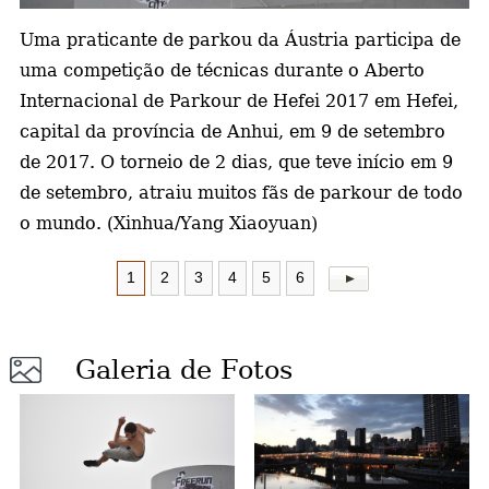
Uma praticante de parkou da Áustria participa de
a
uma competição de técnicas durante o Aberto
Internacional de Parkour de Hefei 2017 em Hefei,
capital da província de Anhui, em 9 de setembro
de 2017. O torneio de 2 dias, que teve início em 9
de setembro, atraiu muitos fãs de parkour de todo
o mundo. (Xinhua/Yang Xiaoyuan)
1
2
3
4
5
6
Galeria de Fotos