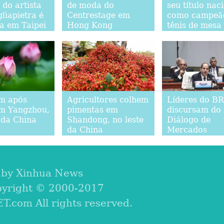
 do artista
de moda do
seu título nac
liapietra é
Centrestage em
como campeã
da em Taipei
Hong Kong
tênis de mesa
m após
Agricultores colhem
Líderes do B
m Yangzhou,
pimentas em
discursam do
 da China
Shandong, no leste
Diálogo de
da China
Mercados
Emergentes e 
em
Desenvolvime
em Xiamen
 by Xinhua News
pyright © 2000-2017
com All rights reserved.