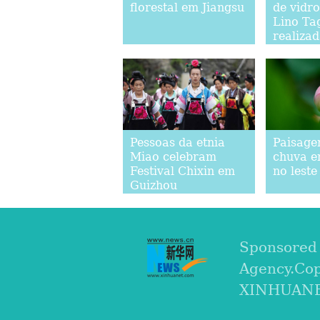
florestal em Jiangsu
de vidro
Lino Tag
realiza
Pessoas da etnia
Paisage
Miao celebram
chuva e
Festival Chixin em
no leste
Guizhou
Sponsored
Agency.Co
XINHUANET.