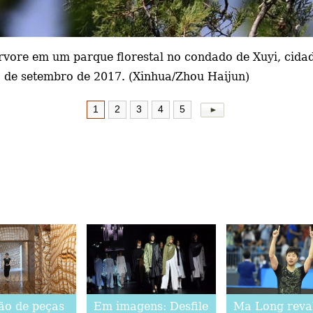
vore em um parque florestal no condado de Xuyi, cidad
 7 de setembro de 2017. (Xinhua/Zhou Haijun)
1
2
3
4
5
ão de peças
Em imagens: Desfile
Ma Long reva