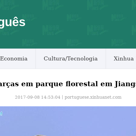
guês
Economia
Cultura/Tecnologia
Xinhua 
rças em parque florestal em Jian
2017-09-08 14:53:04丨
portuguese.xinhuanet.com