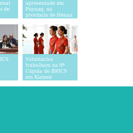
ional
apresentado em
o de
Puyang, na
província de Henan
RICS
Voluntários
trabalham na 9ª
Cúpula do BRICS
em Xiamen
Países
nto