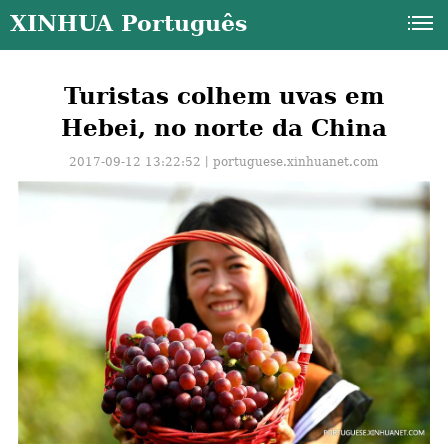
XINHUA Português
Turistas colhem uvas em
Hebei, no norte da China
2017-09-12 13:22:52丨
portuguese.xinhuanet.com
a