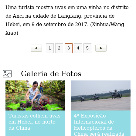
Uma turista mostra uvas em uma vinha no distrito
a
de Anci na cidade de Langfang, província de
Hebei, em 9 de setembro de 2017. (Xinhua/Wang
Xiao)
1
2
3
4
5
Galeria de Fotos
Turistas colhem uvas
4ª Exposição
em Hebei, no norte
Internacional de
da China
Helicópteros da
China será realizada