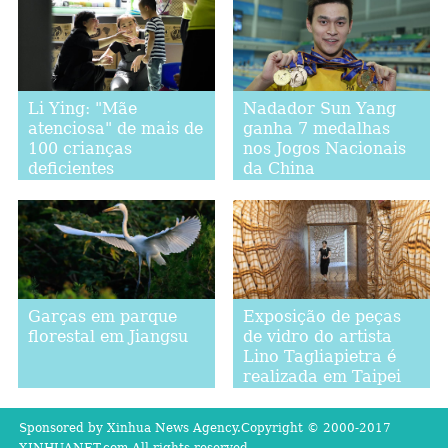
Li Ying: "Mãe
Nadador Sun Yang
atenciosa" de mais de
ganha 7 medalhas
100 crianças
nos Jogos Nacionais
deficientes
da China
Garças em parque
Exposição de peças
florestal em Jiangsu
de vidro do artista
Lino Tagliapietra é
realizada em Taipei
Sponsored by Xinhua News Agency.Copyright © 2000-2017