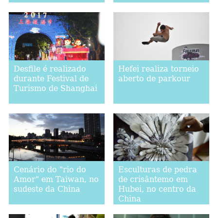
em Tianjin
Desfile é realizado
Hefei realiza torneio
durante Festival de
aberto de parkour
Turismo de Shanghai
Cenário do "rio do
Esculturas de pedra
Amor" em Taiwan, no
de crisântemo em
sudeste da China
Hubei, no centro da
China