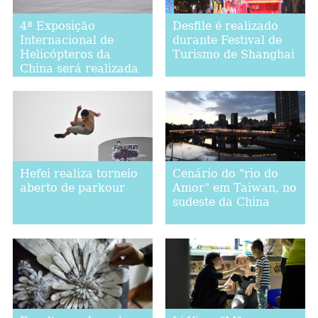
4ª Exposição
Desfile é realizado
Internacional de
durante Festival de
Helicópteros da
Turismo de Shanghai
China será realizada
em Tianjin
Hefei realiza torneio
Cenário do "rio do
aberto de parkour
Amor" em Taiwan, no
sudeste da China