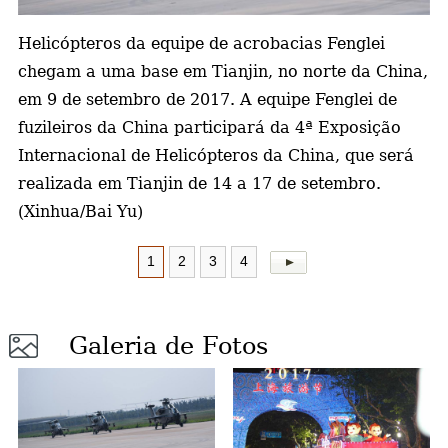
a
Helicópteros da equipe de acrobacias Fenglei
chegam a uma base em Tianjin, no norte da China,
em 9 de setembro de 2017. A equipe Fenglei de
fuzileiros da China participará da 4ª Exposição
Internacional de Helicópteros da China, que será
realizada em Tianjin de 14 a 17 de setembro.
(Xinhua/Bai Yu)
1
2
3
4
Galeria de Fotos