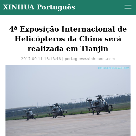
XINHUA Português
4ª Exposição Internacional de
Helicópteros da China será
realizada em Tianjin
2017-09-11 16:18:46丨
portuguese.xinhuanet.com
a