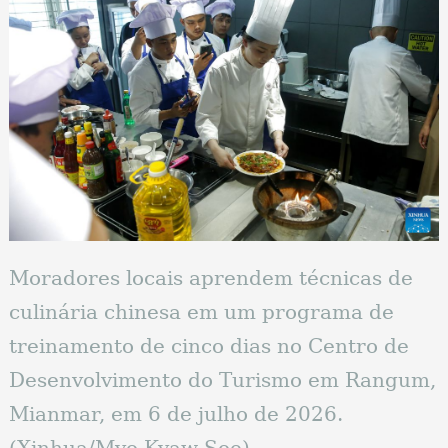
Moradores locais aprendem técnicas de
culinária chinesa em um programa de
treinamento de cinco dias no Centro de
Desenvolvimento do Turismo em Rangum,
Mianmar, em 6 de julho de 2026.
(Xinhua/Myo Kyaw Soe)