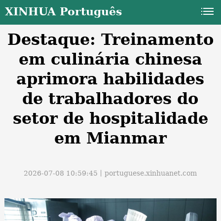
XINHUA Português
Destaque: Treinamento
em culinária chinesa
aprimora habilidades
de trabalhadores do
a
setor de hospitalidade
em Mianmar
2026-07-08 10:59:45丨
portuguese.xinhuanet.com