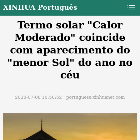
XINHUA Português
Termo solar "Calor
Moderado" coincide
com aparecimento do
"menor Sol" do ano no
a
céu
2026-07-08 10:50:52丨
portuguese.xinhuanet.com