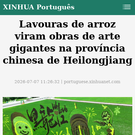
XINHUA Português
Lavouras de arroz
viram obras de arte
gigantes na província
chinesa de Heilongjiang
a
2026-07-07 11:26:32丨
portuguese.xinhuanet.com