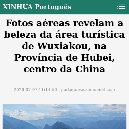
XINHUA Português
Fotos aéreas revelam a
beleza da área turística
de Wuxiakou, na
Província de Hubei,
a
centro da China
2026-07-07 11:14:56丨
portuguese.xinhuanet.com