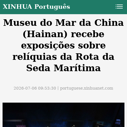
XINHUA Português
Museu do Mar da China
(Hainan) recebe
exposições sobre
relíquias da Rota da
a
Seda Marítima
2026-07-06 09:53:30丨
portuguese.xinhuanet.com