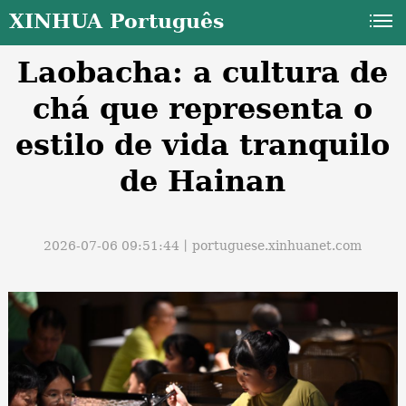
XINHUA Português
Laobacha: a cultura de
chá que representa o
estilo de vida tranquilo
de Hainan
a
2026-07-06 09:51:44丨
portuguese.xinhuanet.com