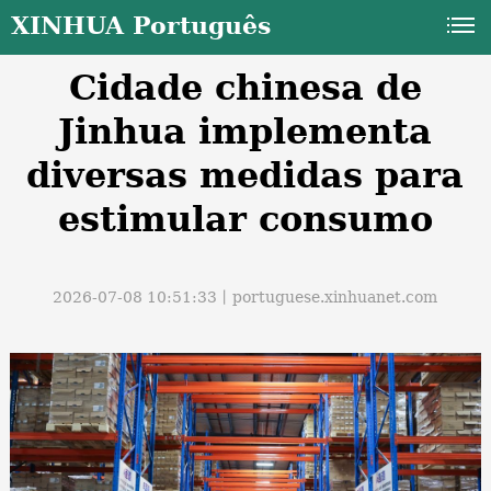
XINHUA Português
Cidade chinesa de
Jinhua implementa
diversas medidas para
estimular consumo
a
2026-07-08 10:51:33丨
portuguese.xinhuanet.com